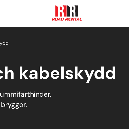
kydd
epåer
Jobb & Karriär
Hållbarhet
Fö
ch kabelskydd
Flaggvakt & Lots
TMA
Etablering
 gummifarthinder,
bryggor.
Utbildningar