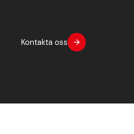
Visa alla Produkter
Tungavstängning
Farthinder och kabelskydd
Bullerskydd oc
Kontakta oss
Kundcase
Våra depåer