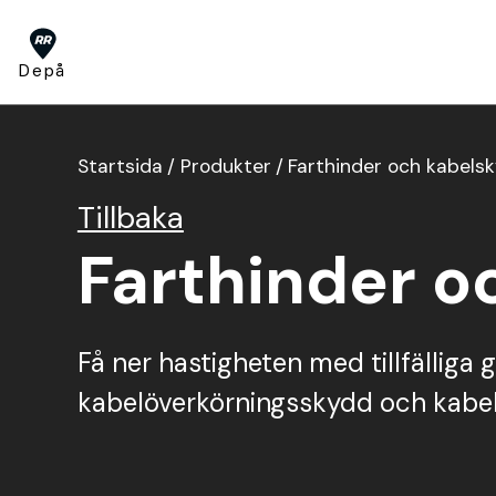
Depå
Om oss
Startsida
/
Produkter
/
Farthinder och kabels
Tillbaka
Tjänster
Om oss
Huvudkontor
Press
D
Farthinder o
Nyheter
BUKO Digital
Visa alla tjänster
TA-plan
Tjältining
Få ner hastigheten med tillfälliga
kabelöverkörningsskydd och kabel
Produkter
Tillsyn
Jour
Permanent skyltning