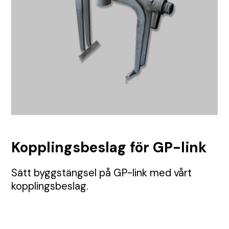
TMA
Etablering
Tillstånd
Visa alla Produkter
Nyheter
Anbud
Samordning
Tillsyn
Tungavstängning
Jour
Permanent skyltning
Automatiska grindar
Inhängnad
Utbildningar
Körplåtar och broar
Kopplingsbeslag för GP-link
Skyltbärare och fundament
Sätt byggstängsel på GP-link med vårt
kopplingsbeslag.
Farthinder och kabelskydd