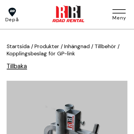
Meny
Depå
Om oss
Startsida
/
Produkter
/
Inhängnad
/
Tillbehör
/
Kopplingsbeslag för GP-link
Tillbaka
Tjänster
Om oss
Huvudkontor
Press
Depåer
BUKO Digital
Visa alla tjänster
TA-plan
Jobb & Karriär
Hållbarhet
Produkter
Tjältining
Flaggvakt & Lots
Förfrågan
Fakturainformation