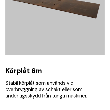
TMA
Etablering
Tillstånd
Visa alla Produkter
Nyheter
Anbud
Samordning
Tillsyn
Tungavstängning
Jour
Permanent skyltning
Automatiska grindar
Inhängnad
Utbildningar
Körplåtar och broar
Körplåt 6m
Skyltbärare och fundament
Stabil körplåt som används vid
överbryggning av schakt eller som
Farthinder och kabelskydd
underlagsskydd från tunga maskiner.