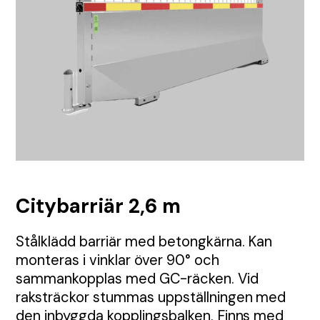
TMA
Etablering
Tillstånd
Visa alla Produkter
Nyheter
Anbud
Samordning
Tillsyn
Tungavstängning
Jour
Permanent skyltning
Automatiska grindar
Inhängnad
Utbildningar
Körplåtar och broar
Citybarriär 2,6 m
Skyltbärare och fundament
Stålklädd barriär med betongkärna. Kan
monteras i vinklar över 90° och
Farthinder och kabelskydd
sammankopplas med GC-räcken. Vid
raksträckor stummas uppställningen med
den inbyggda kopplingsbalken. Finns med