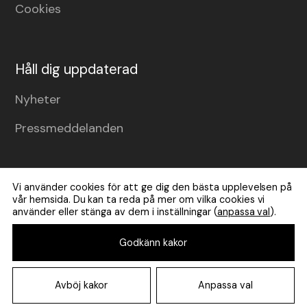
Cookies
Håll dig uppdaterad
Nyheter
Pressmeddelanden
Vi använder cookies för att ge dig den bästa upplevelsen på
vår hemsida. Du kan ta reda på mer om vilka cookies vi
använder eller stänga av dem i inställningar (
anpassa val
).
Godkänn kakor
© Copyright
2026
Road Rental AB
Avböj kakor
Anpassa val
Developed by acrowd