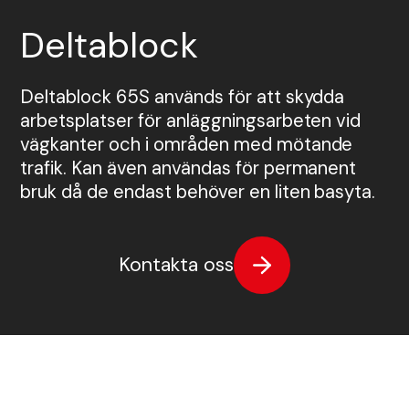
TMA
Etablering
Tillstånd
Visa alla Produkter
Deltablock
Nyheter
Anbud
Samordning
Tillsyn
Tungavstängning
Deltablock 65S används för att skydda
arbetsplatser för anläggningsarbeten vid
Jour
Permanent skyltning
vägkanter och i områden med mötande
Automatiska grindar
Inhängnad
trafik. Kan även användas för permanent
bruk då de endast behöver en liten basyta.
Utbildningar
Körplåtar och broar
Kontakta oss
Skyltbärare och fundament
Farthinder och kabelskydd