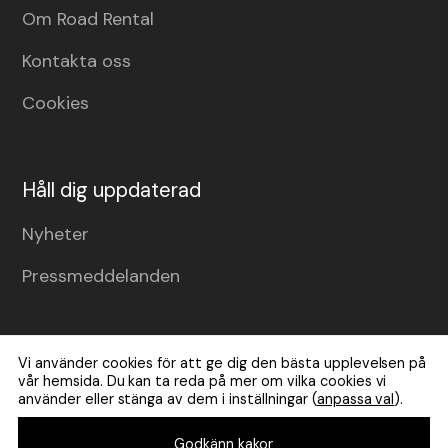
Om Road Rental
Kontakta oss
Cookies
Håll dig uppdaterad
Nyheter
Pressmeddelanden
Vi använder cookies för att ge dig den bästa upplevelsen på
vår hemsida. Du kan ta reda på mer om vilka cookies vi
använder eller stänga av dem i inställningar (
anpassa val
).
Godkänn kakor