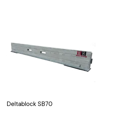
Bullerskydd och skalskydd
Portabla trafikljus
Skyltar
Tjältiningsmaskin
Stadsdesign
Kundcase
Våra depåer
Deltablock SB70