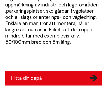
Bullerskydd och skalskydd
uppmärkning av industri och lagerområden
,parkeringsplatser, skolgårdar, flygplatser
och all slags orienterings- och vägledning.
Portabla trafikljus
Skyltar
Enklare än man tror att montera, håller
längre än man anar. Enkelt att dela upp i
mindre bitar med exemplevis kniv.
Tjältiningsmaskin
Stadsdesign
50/100mm bred och 5m lång.
Kundcase
Hitta din depå
Våra depåer