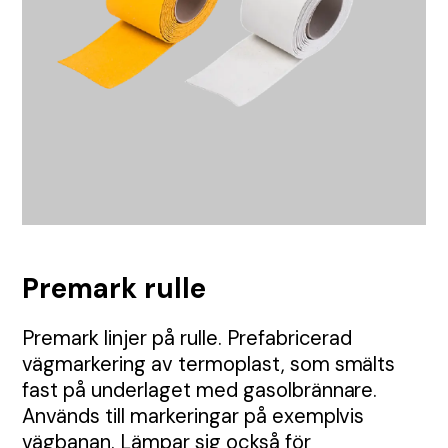
TMA
Etablering
Tillstånd
Visa alla Produkter
Nyheter
Anbud
Samordning
Tillsyn
Tungavstängning
Jour
Permanent skyltning
Automatiska grindar
Inhängnad
Utbildningar
Körplåtar och broar
Premark rulle
Skyltbärare och fundament
Premark linjer på rulle. Prefabricerad
vägmarkering av termoplast, som smälts
Farthinder och kabelskydd
fast på underlaget med gasolbrännare.
Används till markeringar på exemplvis
vägbanan. Lämpar sig också för