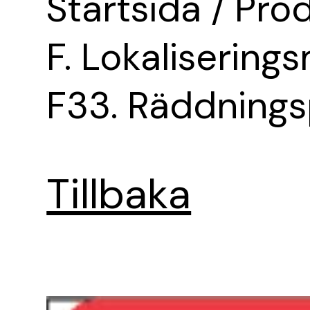
Startsida
/
Prod
F. Lokalisering
F33. Räddnings
Tjänster
Om oss
Tillbaka
Depåer