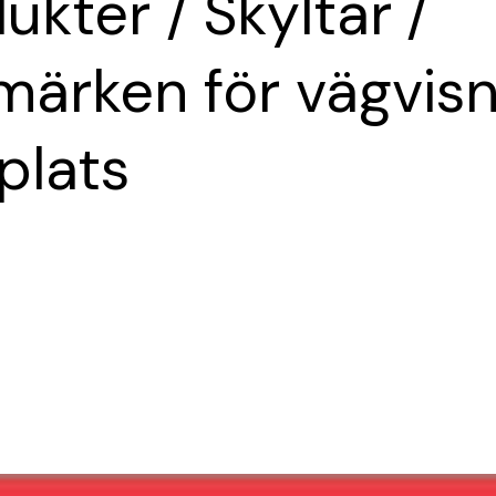
ukter
/
Skyltar
/
smärken för vägvis
plats
Huvudkontor
Jobb & Karriär