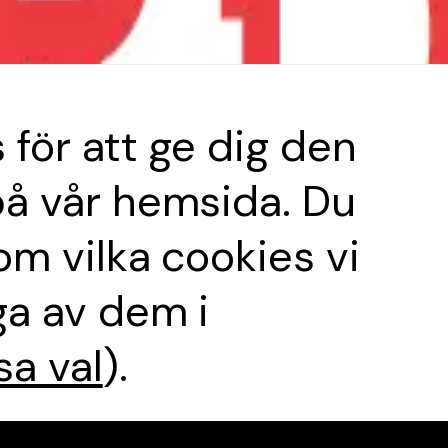
Etablering
T
odukter
 för att ge dig den
på vår hemsida. Du
Samordning
om vilka cookies vi
ning
ga av dem i
a val
).
Permanent skyltni