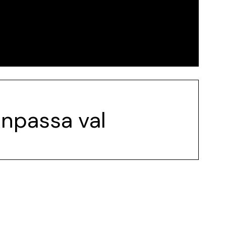
hängnad
npassa val
s
ts vid