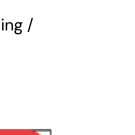
ning
/
Press