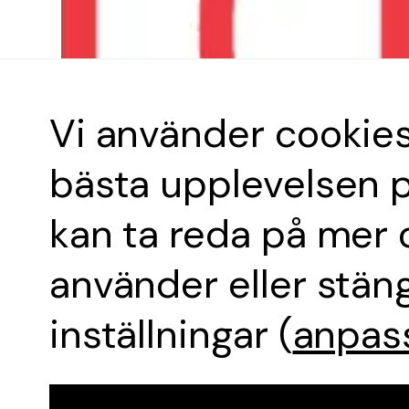
TMA
Visa alla Pr
Vi använder cookies
bästa upplevelsen 
Anbud
kan ta reda på mer 
Tungavstäng
använder eller stän
inställningar (
anpass
Jour