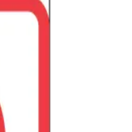
n
ots
eter