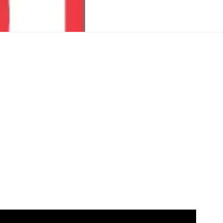
illstånd
Tillsyn
ng