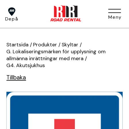
Meny
Depå
Om oss
Startsida
/
Produkter
/
Skyltar
/
G. Lokaliseringsmärken för upplysning om
allmänna inrättningar med mera
/
Tjänster
G4. Akutsjukhus
Om oss
Huvudkontor
Tillbaka
Press
Depåer
BUKO Digital
Visa alla tjänster
TA-plan
Jobb & Karriär
Hållbarhet
Produkter
Tjältining
Flaggvakt & Lots
Förfrågan
Fakturainformation