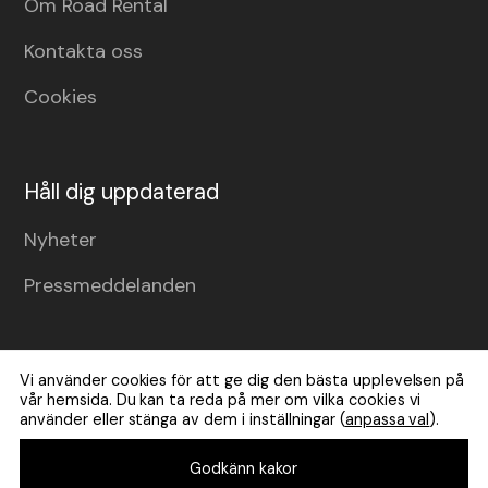
Om Road Rental
Kontakta oss
Cookies
Håll dig uppdaterad
Nyheter
Pressmeddelanden
Vi använder cookies för att ge dig den bästa upplevelsen på
vår hemsida. Du kan ta reda på mer om vilka cookies vi
använder eller stänga av dem i inställningar (
anpassa val
).
Godkänn kakor