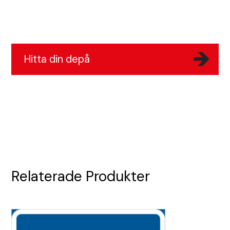
Bullerskydd och skalskydd
Portabla trafikljus
Skyltar
Hitta din depå
Tjältiningsmaskin
Stadsdesign
Kundcase
Våra depåer
Relaterade Produkter