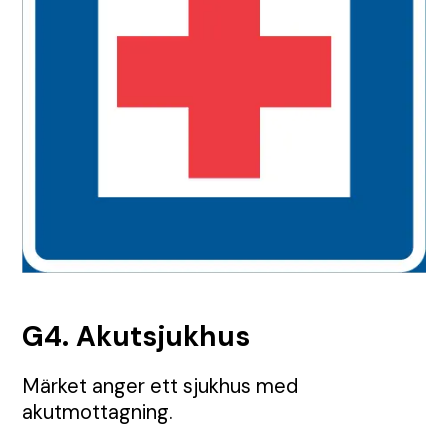
TMA
Etablering
Tillstånd
Visa alla Produkter
Nyheter
Anbud
Samordning
Tillsyn
Tungavstängning
Jour
Permanent skyltning
Automatiska grindar
Inhängnad
Utbildningar
Körplåtar och broar
Skyltbärare och fundament
G4. Akutsjukhus
Farthinder och kabelskydd
Märket anger ett sjukhus med
akutmottagning.