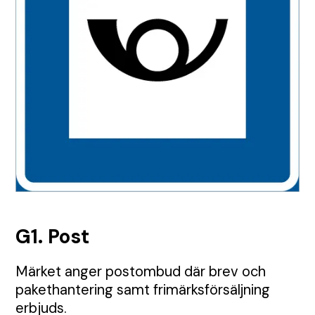
TMA
Etablering
Tillstånd
Visa alla Produkter
Nyheter
Anbud
Samordning
Tillsyn
Tungavstängning
Jour
Permanent skyltning
Automatiska grindar
Inhängnad
Utbildningar
Körplåtar och broar
Skyltbärare och fundament
G1. Post
Farthinder och kabelskydd
Märket anger postombud där brev och
pakethantering samt frimärksförsäljning
erbjuds.