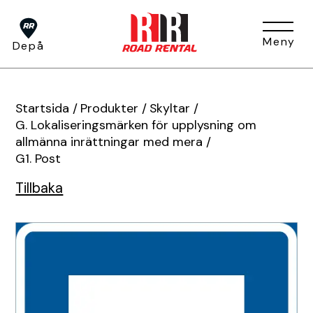
Meny
Depå
Om oss
Startsida
/
Produkter
/
Skyltar
/
G. Lokaliseringsmärken för upplysning om
allmänna inrättningar med mera
/
Tjänster
G1. Post
Om oss
Huvudkontor
Tillbaka
Press
Depåer
BUKO Digital
Visa alla tjänster
TA-plan
Jobb & Karriär
Hållbarhet
Produkter
Tjältining
Flaggvakt & Lots
Förfrågan
Fakturainformation