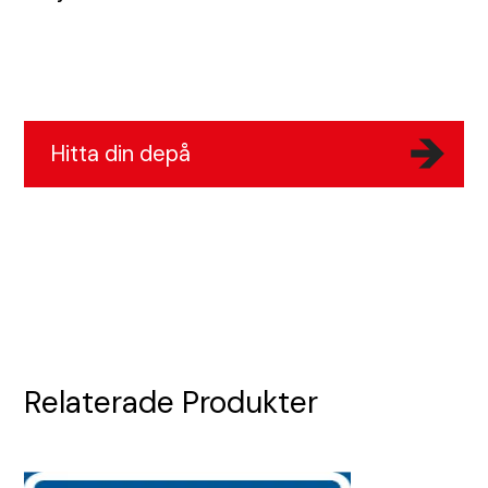
Bullerskydd och skalskydd
Portabla trafikljus
Skyltar
Hitta din depå
Tjältiningsmaskin
Stadsdesign
Kundcase
Våra depåer
Relaterade Produkter