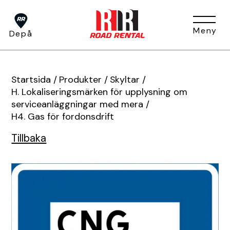
Meny
Depå
Om oss
Startsida
/
Produkter
/
Skyltar
/
H. Lokaliseringsmärken för upplysning om
serviceanläggningar med mera
/
Tjänster
H4. Gas för fordonsdrift
Om oss
Huvudkontor
Tillbaka
Press
Depåer
BUKO Digital
Visa alla tjänster
TA-plan
Jobb & Karriär
Hållbarhet
Produkter
Tjältining
Flaggvakt & Lots
Förfrågan
Fakturainformation