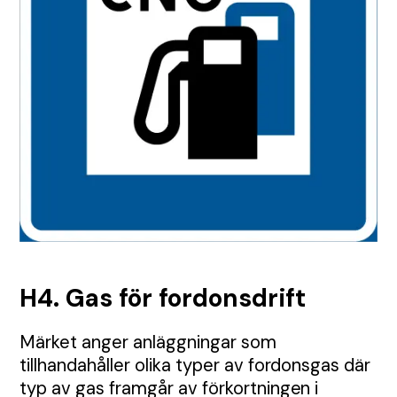
TMA
Etablering
Tillstånd
Visa alla Produkter
Nyheter
Anbud
Samordning
Tillsyn
Tungavstängning
Jour
Permanent skyltning
Automatiska grindar
Inhängnad
Utbildningar
Körplåtar och broar
Skyltbärare och fundament
H4. Gas för fordonsdrift
Farthinder och kabelskydd
Märket anger anläggningar som
tillhandahåller olika typer av fordonsgas där
typ av gas framgår av förkortningen i