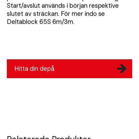
Bullerskydd och skalskydd
Start/avslut används i början respektive
slutet av sträckan. För mer indo se
Deltablock 65S 6m/3m.
Portabla trafikljus
Skyltar
Tjältiningsmaskin
Stadsdesign
Hitta din depå
Kundcase
Våra depåer