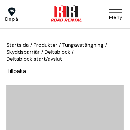
Meny
Depå
Om oss
Startsida
/
Produkter
/
Tungavstängning
/
Skyddsbarriär
/
Deltablock
/
Deltablock start/avslut
Tjänster
Om oss
Huvudkontor
Tillbaka
Press
Depåer
BUKO Digital
Visa alla tjänster
TA-plan
Jobb & Karriär
Hållbarhet
Produkter
Tjältining
Flaggvakt & Lots
Förfrågan
Fakturainformation