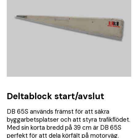
TMA
Etablering
Tillstånd
Visa alla Produkter
Nyheter
Anbud
Samordning
Tillsyn
Tungavstängning
Jour
Permanent skyltning
Automatiska grindar
Inhängnad
Utbildningar
Körplåtar och broar
Deltablock start/avslut
Skyltbärare och fundament
DB 65S används främst för att säkra
Farthinder och kabelskydd
byggarbetsplatser och att styra traﬁkﬂödet.
Med sin korta bredd på 39 cm är DB 65S
perfekt för att dela körfält på motorväg.