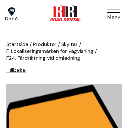
Meny
Depå
Om oss
Startsida
/
Produkter
/
Skyltar
/
F. Lokaliseringsmärken för vägvisning
/
F24. Färdriktning vid omledning
Tjänster
Om oss
Huvudkontor
Tillbaka
Press
Depåer
BUKO Digital
Visa alla tjänster
TA-plan
Jobb & Karriär
Hållbarhet
Produkter
Tjältining
Flaggvakt & Lots
Förfrågan
Fakturainformation