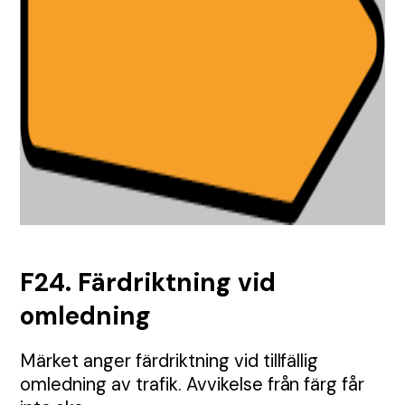
TMA
Etablering
Tillstånd
Visa alla Produkter
Nyheter
Anbud
Samordning
Tillsyn
Tungavstängning
Jour
Permanent skyltning
Automatiska grindar
Inhängnad
Utbildningar
Körplåtar och broar
F24. Färdriktning vid
Skyltbärare och fundament
omledning
Farthinder och kabelskydd
Märket anger färdriktning vid tillfällig
omledning av trafik. Avvikelse från färg får