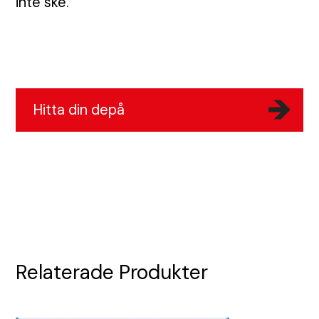
inte ske.
Bullerskydd och skalskydd
Portabla trafikljus
Skyltar
Tjältiningsmaskin
Stadsdesign
Hitta din depå
Kundcase
Våra depåer
Relaterade Produkter