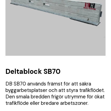
TMA
Etablering
Tillstånd
Visa alla Produkter
Nyheter
Anbud
Samordning
Tillsyn
Tungavstängning
Jour
Permanent skyltning
Automatiska grindar
Inhängnad
Utbildningar
Körplåtar och broar
Deltablock SB70
Skyltbärare och fundament
DB SB70 används främst för att säkra
byggarbetsplatser och att styra traﬁkﬂödet.
Farthinder och kabelskydd
Den smala bredden frigör utrymme för ökat
trafikflöde eller bredare arbetszoner.