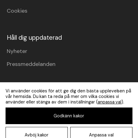
Cookies
Håll dig uppdaterad
Nyheter
Pressmeddelanden
Vi använder cookies för att ge dig den bästa upplevelsen på
vår hemsida. Du kan ta reda på mer om vilka cookies vi
använder eller stänga av dem i inställningar (
anpassa val
).
Godkänn kakor
© Copyright
2026
Road Rental AB
Avböj kakor
Anpassa val