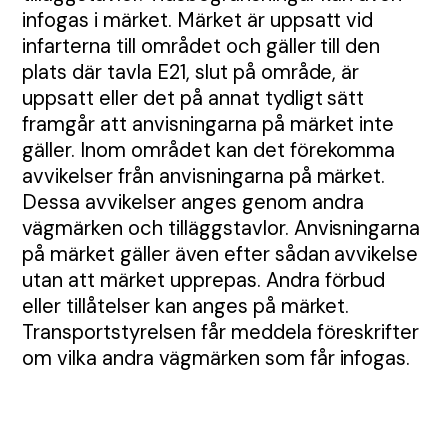
Bullerskydd och skalskydd
infogas i märket. Märket är uppsatt vid
infarterna till området och gäller till den
plats där tavla E21, slut på område, är
Portabla trafikljus
Skyltar
uppsatt eller det på annat tydligt sätt
framgår att anvisningarna på märket inte
gäller. Inom området kan det förekomma
Tjältiningsmaskin
Stadsdesign
avvikelser från anvisningarna på märket.
Dessa avvikelser anges genom andra
vägmärken och tilläggstavlor. Anvisningarna
på märket gäller även efter sådan avvikelse
Kundcase
utan att märket upprepas. Andra förbud
eller tillåtelser kan anges på märket.
Transportstyrelsen får meddela föreskrifter
Våra depåer
om vilka andra vägmärken som får infogas.