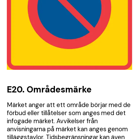
TMA
Etablering
Tillstånd
Visa alla Produkter
Nyheter
Anbud
Samordning
Tillsyn
Tungavstängning
Jour
Permanent skyltning
Automatiska grindar
Inhängnad
Utbildningar
Körplåtar och broar
E20. Områdesmärke
Skyltbärare och fundament
Märket anger att ett område börjar med de
förbud eller tillåtelser som anges med det
Farthinder och kabelskydd
infogade märket. Avvikelser från
anvisningarna på märket kan anges genom
tilläggstavlor. Tidsbegränsningar kan även